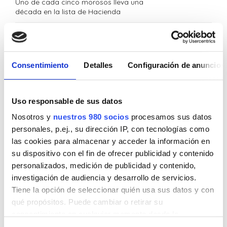
Uno de cada cinco morosos lleva una
década en la lista de Hacienda
Archives
Consentimiento
Detalles
Configuración de anuncios
julio 2026
(6)
Uso responsable de sus datos
junio 2026
(8)
Nosotros y
nuestros 980 socios
procesamos sus datos
personales, p.ej., su dirección IP, con tecnologías como
mayo 2026
(4)
las cookies para almacenar y acceder la información en
su dispositivo con el fin de ofrecer publicidad y contenido
abril 2026
(6)
personalizados, medición de publicidad y contenido,
investigación de audiencia y desarrollo de servicios.
marzo 2026
(4)
Tiene la opción de seleccionar quién usa sus datos y con
qué propósitos. Puede cambiar o retirar su
febrero 2026
(4)
consentimiento en cualquier momento desde la
Declaración de cookies o clicando en el Menú de