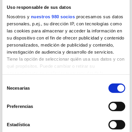
marzo 2026
(4)
Uso responsable de sus datos
Nosotros y
nuestros 980 socios
procesamos sus datos
febrero 2026
(4)
personales, p.ej., su dirección IP, con tecnologías como
las cookies para almacenar y acceder la información en
enero 2026
(6)
su dispositivo con el fin de ofrecer publicidad y contenido
personalizados, medición de publicidad y contenido,
noviembre 2025
(6)
investigación de audiencia y desarrollo de servicios.
Tiene la opción de seleccionar quién usa sus datos y con
octubre 2025
(4)
qué propósitos. Puede cambiar o retirar su
consentimiento en cualquier momento desde la
septiembre 2025
(2)
Declaración de cookies o clicando en el Menú de
Selección
consentimiento.
Necesarias
de
julio 2025
(3)
consentimiento
Obtenga más información sobre cómo se procesan sus
junio 2025
(2)
Preferencias
datos personales y establezca sus preferencias en la
sección de datos
. Puede cambiar o retirar su
mayo 2025
(4)
consentimiento en cualquier momento en la Declaración
Estadística
de cookies.