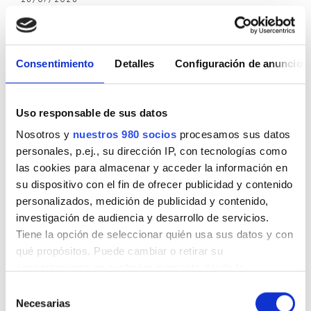
¿Cómo debe calcularse la principal
fuente de renta para que estemos ante
una empresa familiar?
14/07/2026
Consentimiento
Detalles
Configuración de anuncios
La deducibilidad de la pérdida por robo
de efectivo en el Impuesto sobre
Sociedades
Uso responsable de sus datos
07/07/2026
Nosotros y
nuestros 980 socios
procesamos sus datos
Cómputo del plazo de prescripción para
personales, p.ej., su dirección IP, con tecnologías como
la declaración de la responsabilidad
tributaria subsidiaria
las cookies para almacenar y acceder la información en
06/07/2026
su dispositivo con el fin de ofrecer publicidad y contenido
El IVA en el ámbito de la economía
personalizados, medición de publicidad y contenido,
digital
investigación de audiencia y desarrollo de servicios.
Tiene la opción de seleccionar quién usa sus datos y con
01/07/2026
qué propósitos. Puede cambiar o retirar su
Uno de cada cinco morosos lleva una
consentimiento en cualquier momento desde la
década en la lista de Hacienda
Declaración de cookies o clicando en el Menú de
Selección
consentimiento.
Necesarias
de