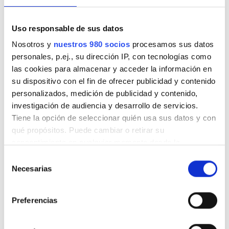
abril 2026
(6)
Uso responsable de sus datos
marzo 2026
(4)
Nosotros y
nuestros 980 socios
procesamos sus datos
personales, p.ej., su dirección IP, con tecnologías como
febrero 2026
(4)
las cookies para almacenar y acceder la información en
su dispositivo con el fin de ofrecer publicidad y contenido
enero 2026
(6)
personalizados, medición de publicidad y contenido,
investigación de audiencia y desarrollo de servicios.
noviembre 2025
(6)
Tiene la opción de seleccionar quién usa sus datos y con
qué propósitos. Puede cambiar o retirar su
octubre 2025
(4)
consentimiento en cualquier momento desde la
Declaración de cookies o clicando en el Menú de
Selección
septiembre 2025
(2)
consentimiento.
Necesarias
de
consentimiento
julio 2025
(3)
Obtenga más información sobre cómo se procesan sus
Preferencias
datos personales y establezca sus preferencias en la
junio 2025
(2)
sección de datos
. Puede cambiar o retirar su
consentimiento en cualquier momento en la Declaración