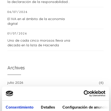
la declaración de la responsabilidad
tributaria subsidiaria
06/07/2026
El IVA en el ámbito de la economía
digital
01/07/2026
Uno de cada cinco morosos lleva una
década en la lista de Hacienda
Archives
julio 2026
(6)
junio 2026
(8)
mayo 2026
(4)
Consentimiento
Detalles
Configuración de anuncios