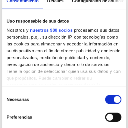
Consentimiento
Detalles
Configuración de anuncios
mayo 2026
(4)
abril 2026
(6)
Uso responsable de sus datos
Nosotros y
nuestros 980 socios
procesamos sus datos
marzo 2026
(4)
personales, p.ej., su dirección IP, con tecnologías como
las cookies para almacenar y acceder la información en
febrero 2026
(4)
su dispositivo con el fin de ofrecer publicidad y contenido
personalizados, medición de publicidad y contenido,
enero 2026
(6)
investigación de audiencia y desarrollo de servicios.
Tiene la opción de seleccionar quién usa sus datos y con
noviembre 2025
(6)
qué propósitos. Puede cambiar o retirar su
consentimiento en cualquier momento desde la
octubre 2025
(4)
Declaración de cookies o clicando en el Menú de
Selección
consentimiento.
Necesarias
de
septiembre 2025
(2)
consentimiento
Obtenga más información sobre cómo se procesan sus
julio 2025
(3)
Preferencias
datos personales y establezca sus preferencias en la
sección de datos
. Puede cambiar o retirar su