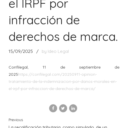
el IRPF por
infracción de
derechos de marca.
15/09/2025
by Ideo Legal
Confilegal, 11 de septiembre de
2025
https://confilegal.com/20250911-opinion-
tratamiento-de-la-indemnizacion-por-danos-morales-en-
el-irpf-por-infraccion-de-derechos-de-marca/
Previous
La recalificación tributaria, como simulado, de un