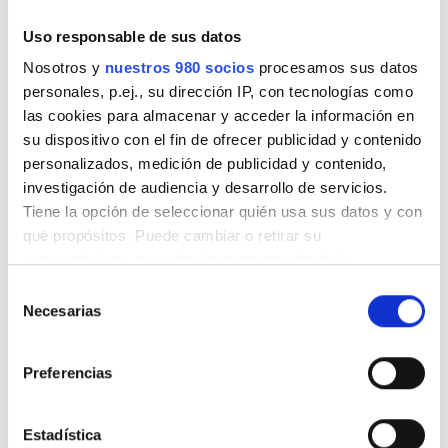
Uso responsable de sus datos
March 2026
(4)
Nosotros y
nuestros 980 socios
procesamos sus datos
February 2026
(4)
personales, p.ej., su dirección IP, con tecnologías como
las cookies para almacenar y acceder la información en
January 2026
(6)
su dispositivo con el fin de ofrecer publicidad y contenido
personalizados, medición de publicidad y contenido,
November 2025
(6)
investigación de audiencia y desarrollo de servicios.
Tiene la opción de seleccionar quién usa sus datos y con
October 2025
(4)
qué propósitos. Puede cambiar o retirar su
consentimiento en cualquier momento desde la
September 2025
(2)
Declaración de cookies o clicando en el Menú de
Selección
consentimiento.
Necesarias
de
July 2025
(3)
consentimiento
Obtenga más información sobre cómo se procesan sus
Preferencias
June 2025
(2)
datos personales y establezca sus preferencias en la
sección de datos
. Puede cambiar o retirar su
consentimiento en cualquier momento en la Declaración
May 2025
(4)
Estadística