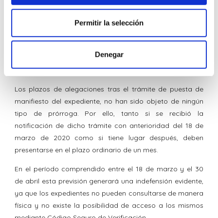
frente a la resolución económico-administrativa recaída
web, quienes pueden combinarla con otra información
en primera instancia.
que les haya proporcionado o que hayan recopilado a
Permitir la selección
partir del uso que haya hecho de sus servicios.
En cuanto a la suspensión de la deuda tributaria, podrá
solicitarse hasta que se cumpla el período voluntario de
Denegar
pago, que puede encontrarse ampliado, según vimos,
hasta el 30 de abril o 20 de mayo.
Los plazos de alegaciones tras el trámite de puesta de
manifiesto del expediente, no han sido objeto de ningún
tipo de prórroga. Por ello, tanto si se recibió la
notificación de dicho trámite con anterioridad del 18 de
marzo de 2020 como si tiene lugar después, deben
presentarse en el plazo ordinario de un mes.
En el período comprendido entre el 18 de marzo y el 30
de abril esta previsión generará una indefensión evidente,
ya que los expedientes no pueden consultarse de manera
física y no existe la posibilidad de acceso a los mismos
mediante Código Seguro de Verificación.