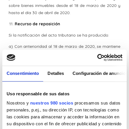
sobre bienes inmuebles desde el 18 de marzo de 2020 y
hasta el día 30 de abril de 2020.
Recurso de reposición
Si la notificación del acto tributario se ha producido:
a) Con anterioridad al 18 de marzo de 2020, se mantiene
el plazo de un mes para su interposición y formulación de
alegaciones.
En este caso, los expedientes podrán consultados por vía
Consentimiento
Detalles
Configuración de anuncios
telemática mediante Código Seguro de Verificación.
b) Entre el 18 de marzo y el 30 de abril, dicho plazo se
Uso responsable de sus datos
inicia a partir de este último día.
Nosotros y
nuestros 980 socios
procesamos sus datos
En cuanto a la suspensión de la deuda tributaria, podrá
personales, p.ej., su dirección IP, con tecnologías como
solicitarse hasta que se cumpla el período voluntario de
las cookies para almacenar y acceder la información en
pago, que puede encontrarse ampliado, según vimos,
su dispositivo con el fin de ofrecer publicidad y contenido