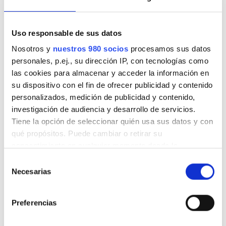
May 2026
(4)
April 2026
(6)
Uso responsable de sus datos
Nosotros y
nuestros 980 socios
procesamos sus datos
March 2026
(4)
personales, p.ej., su dirección IP, con tecnologías como
las cookies para almacenar y acceder la información en
February 2026
(4)
su dispositivo con el fin de ofrecer publicidad y contenido
personalizados, medición de publicidad y contenido,
January 2026
(6)
investigación de audiencia y desarrollo de servicios.
Tiene la opción de seleccionar quién usa sus datos y con
November 2025
(6)
qué propósitos. Puede cambiar o retirar su
consentimiento en cualquier momento desde la
October 2025
(4)
Declaración de cookies o clicando en el Menú de
Selección
consentimiento.
Necesarias
September 2025
(2)
de
consentimiento
Obtenga más información sobre cómo se procesan sus
July 2025
(3)
Preferencias
datos personales y establezca sus preferencias en la
sección de datos
. Puede cambiar o retirar su
June 2025
(2)